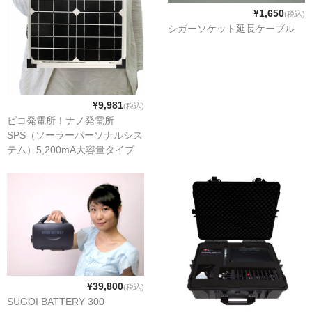
¥1,650
(税込)
シガーソケット延長ケーブル
¥9,981
(税込)
ピコ発電所！ナノ発電所
SPS（ソーラーパーソナルシス
テム）5,200mA大容量タイプ
NPP-52MAG15
¥39,800
(税込)
SUGOI BATTERY 300