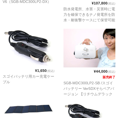
V6（SGB-MDC300LP2-DX）
¥107,800
(税込)
防水発電所、水害・災害時に電
力を確保できるナノ発電所を防
水・耐衝撃ケースにて保管可能
NPP-300LP2WPKITV5
¥1,650
(税込)
¥44,000
(税込)
スゴイバッテリ用カー充電ケー
販売終了
ブル
SGB-MDC300LP2-SB /スゴイ
バッテリー Ver5DXそらベアバ
ージョン 【リチウムデラック
スタイプ】軽量小型ポータブル
充電式バッテリー