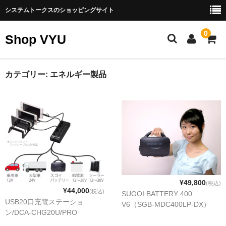
システムトークスのショッピングサイト
0
Shop VYU
製品カテゴリー
カテゴリー:
エネルギー製品
エネルギー製品
スゴイバッテリー
ナノ発電所
ソーラーパネル（太陽光発電）
その他エネルギー製品
¥49,800
(税込)
¥44,000
(税込)
SUGOI BATTERY 400
パソコン周辺機器
USB20口充電ステーショ
V6（SGB-MDC400LP-DX）
ン/DCA-CHG20U/PRO
SATA製品