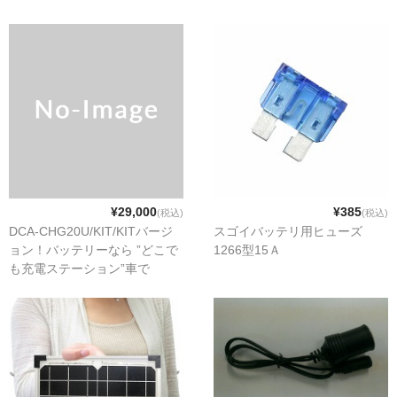
USB製品
スゴイケーブル（SUGOI CABLE)
その他周辺機器製品
健康（ヘルスケア）
mamaion（ママイオン）
¥29,000
¥385
(税込)
(税込)
放射線測定器
DCA-CHG20U/KIT/KITバージ
スゴイバッテリ用ヒューズ
ョン！バッテリーなら ”どこで
1266型15Ａ
ご利用案内
も充電ステーション”車で
iPhone 20台を同時に急速充電
お問い合わせ
システムトークスWebサイト