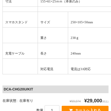
寸法
155×61×25ｍｍ（本体のみ）
スマホスタンド
サイズ
250×105×50mm
重さ
238ｇ
充電ケーブル
長さ
240mm
対応電流
電流は3A対応
DCA-CHG20U/KIT
¥29,000
在庫状態 : 在庫有り
¥59,074
(税込)
数量