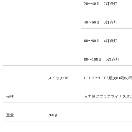
20〜40％ 2灯点灯
40〜60％ 3灯点灯
60〜80％ 4灯点灯
80〜100％ 5灯点灯
スイッチON
LED１〜LED5順次0.6秒
保護
入力側にプラスマイナス逆
重量
260ｇ