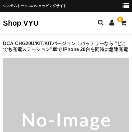
システムトークスのショッピングサイト
0
Shop VYU
製品カテゴリー
DCA-CHG20U/KIT/KITバージョン！バッテリーなら ”どこ
でも充電ステーション”車で iPhone 20台を同時に急速充電
エネルギー製品
スゴイバッテリー
ナノ発電所
ソーラーパネル（太陽光発電）
その他エネルギー製品
パソコン周辺機器
SATA製品