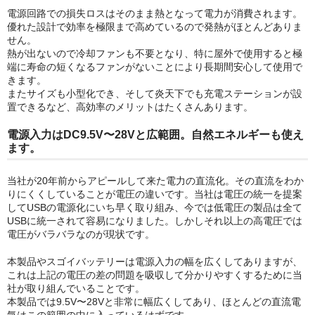
電源回路での損失ロスはそのまま熱となって電力が消費されます。
優れた設計で効率を極限まで高めているので発熱がほとんどありま
せん。
熱が出ないので冷却ファンも不要となり、特に屋外で使用すると極
端に寿命の短くなるファンがないことにより長期間安心して使用で
きます。
またサイズも小型化でき、そして炎天下でも充電ステーションが設
置できるなど、高効率のメリットはたくさんあります。
電源入力はDC9.5V〜28Vと広範囲。自然エネルギーも使え
ます。
当社が20年前からアピールして来た電力の直流化。その直流をわか
りにくくしていることが電圧の違いです。当社は電圧の統一を提案
してUSBの電源化にいち早く取り組み、今では低電圧の製品は全て
USBに統一されて容易になりました。しかしそれ以上の高電圧では
電圧がバラバラなのが現状です。
本製品やスゴイバッテリーは電源入力の幅を広くしてありますが、
これは上記の電圧の差の問題を吸収して分かりやすくするために当
社が取り組んでいることです。
本製品では9.5V〜28Vと非常に幅広くしてあり、ほとんどの直流電