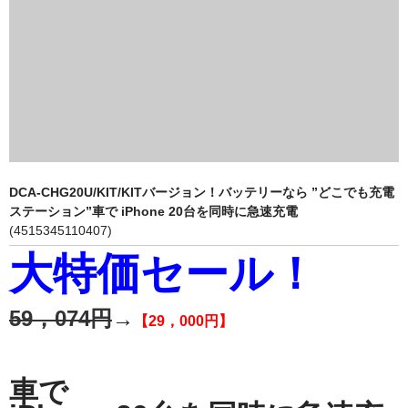
USB製品
スゴイケーブル（SUGOI CABLE)
その他周辺機器製品
健康（ヘルスケア）
mamaion（ママイオン）
DCA-CHG20U/KIT/KITバージョン！バッテリーなら ”どこでも充電
ステーション”車で iPhone 20台を同時に急速充電
放射線測定器
(4515345110407)
大特価セール！
ご利用案内
お問い合わせ
59，074円
→
【29，000円】
システムトークスWebサイト
車で