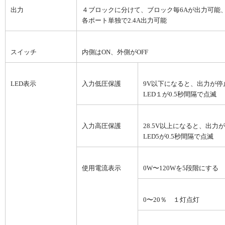
出力
４ブロックに分けて、ブロック毎6Aが出力可能、平
各ポート単独で2.4A出力可能
スイッチ
内側はON、外側がOFF
LED表示
入力低圧保護
9V以下になると、出力が停
LED１が0.5秒間隔で点滅
入力高圧保護
28.5V以上になると、出力
LED5が0.5秒間隔で点滅
使用電流表示
0W〜120Wを5段階にする
0〜20％ １灯点灯