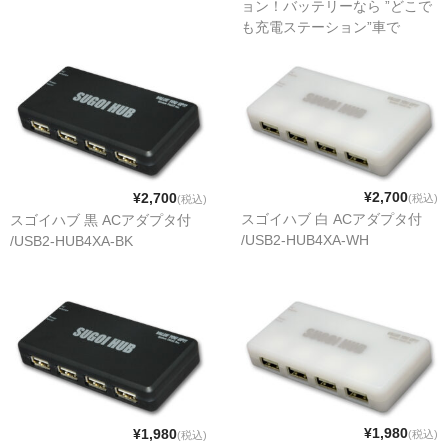
ョン！バッテリーなら ”どこで
急速充電
も充電ステーション”車で
USB製品
iPhone 20台を同時に急速充電
スゴイケーブル（SUGOI CABLE)
その他周辺機器製品
健康（ヘルスケア）
¥2,700
¥2,700
(税込)
mamaion（ママイオン）
(税込)
スゴイハブ 白 ACアダプタ付
スゴイハブ 黒 ACアダプタ付
/USB2-HUB4XA-WH
/USB2-HUB4XA-BK
放射線測定器
ご利用案内
お問い合わせ
システムトークスWebサイト
¥1,980
¥1,980
(税込)
(税込)