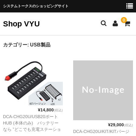
システムトークスのショッピングサイト
0
Shop VYU
製品カテゴリー
カテゴリー:
USB製品
エネルギー製品
スゴイバッテリー
ナノ発電所
ソーラーパネル（太陽光発電）
その他エネルギー製品
¥14,800
(税込)
DCA-CHG20U/USB20ポート
パソコン周辺機器
HUB (本体のみ) バッテリー
¥29,000
(税込)
なら ”どこでも充電ステーショ
DCA-CHG20U/KIT/KITバージ
SATA製品
ン”車で iPhone 20台を同時に