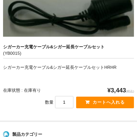
USB製品
スゴイケーブル（SUGOI CABLE)
その他周辺機器製品
シガーカー充電ケーブル&シガー延長ケーブルセット
健康（ヘルスケア）
(YB0015)
mamaion（ママイオン）
シガーカー充電ケーブル&シガー延長ケーブルセットHRHR
放射線測定器
ご利用案内
¥3,443
在庫状態 : 在庫有り
(税込)
お問い合わせ
数量
システムトークスWebサイト
製品カテゴリー