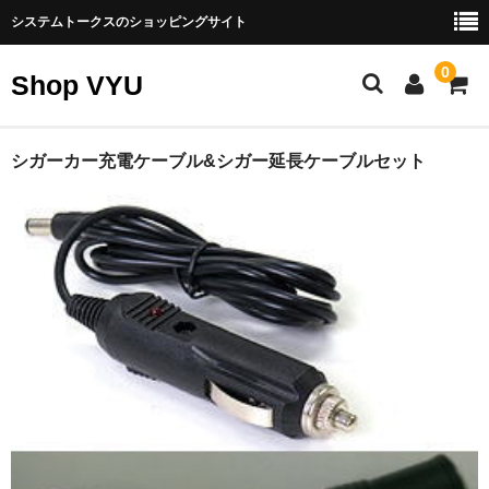
システムトークスのショッピングサイト
0
Shop VYU
製品カテゴリー
シガーカー充電ケーブル&シガー延長ケーブルセット
エネルギー製品
スゴイバッテリー
ナノ発電所
ソーラーパネル（太陽光発電）
その他エネルギー製品
パソコン周辺機器
SATA製品