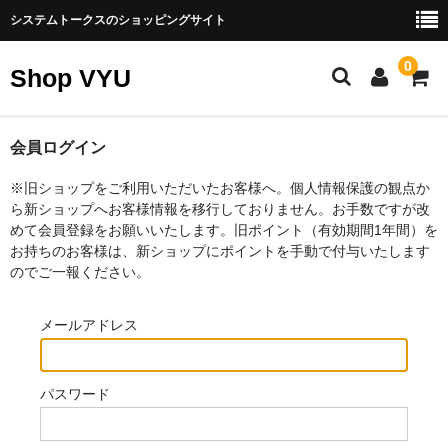
システムトークスのショッピングサイト
0
Shop VYU
製品カテゴリー
会員ログイン
エネルギー製品
※旧ショップをご利用いただいたお客様へ。個人情報保護の観点か
ら新ショップへお客様情報を移行しておりません。お手数ですが改
スゴイバッテリー
めて会員登録をお願いいたします。旧ポイント（有効期間1年間）を
お持ちのお客様は、新ショップにポイントを手動で付与いたします
ナノ発電所
のでご一報ください。
ソーラーパネル（太陽光発電）
メールアドレス
その他エネルギー製品
パスワード
パソコン周辺機器
SATA製品