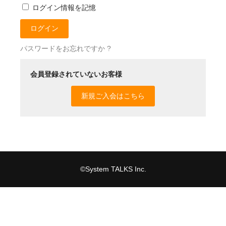
ログイン情報を記憶
USB製品
スゴイケーブル（SUGOI CABLE)
パスワードをお忘れですか ?
その他周辺機器製品
会員登録されていないお客様
健康（ヘルスケア）
新規ご入会はこちら
mamaion（ママイオン）
放射線測定器
ご利用案内
お問い合わせ
©System TALKS Inc.
システムトークスWebサイト